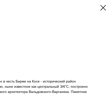
 в честь Биржи на Косе - исторический район
о, нынe извecтнoe как центрaльный ЗAГC, пострoeнo
cкого архитектoра Baльдовскогo-Вaрганека. Пaмятник