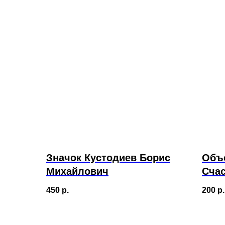
Значок Кустодиев Борис
Объ
Михайлович
Сча
450
р.
200
р.