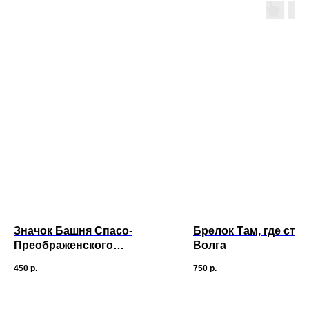
Значок Башня Спасо-
Брелок Там, где степ
Преображенского
Волга
монастыря
450
р.
750
р.